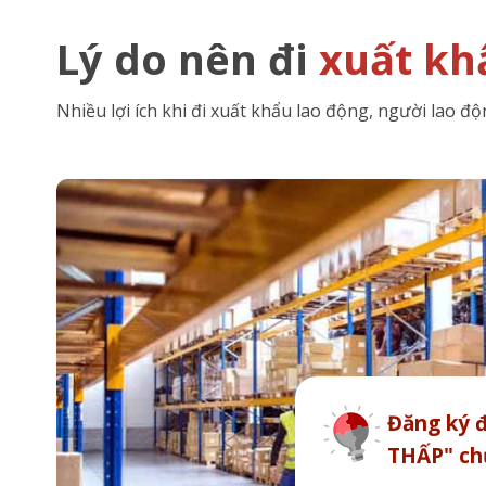
Lý do nên đi
xuất kh
Nhiều lợi ích khi đi xuất khẩu lao động, người lao đ
Đăng ký đ
THẤP" ch