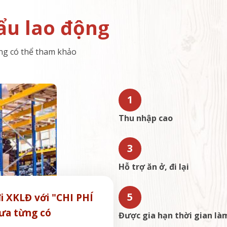
ẩu lao động
ộng có thể tham khảo
1
Thu nhập cao
3
Hỗ trợ ăn ở, đi lại
5
i XKLĐ với "CHI PHÍ
ưa từng có
Được gia hạn thời gian làm