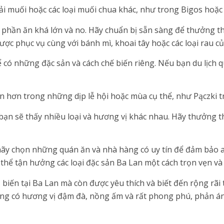
i muối hoặc các loại muối chua khác, như trong Bigos hoặc
phần ăn khá lớn và no. Hãy chuẩn bị sẵn sàng để thưởng t
c phục vụ cùng với bánh mì, khoai tây hoặc các loại rau củ
 có những đặc sản và cách chế biến riêng. Nếu bạn du lịch 
 hơn trong những dịp lễ hội hoặc mùa cụ thể, như Pączki tr
 bạn sẽ thấy nhiều loại và hương vị khác nhau. Hãy thưởng t
 hãy chọn những quán ăn và nhà hàng có uy tín để đảm bảo 
 thể tận hưởng các loại đặc sản Ba Lan một cách trọn vẹn và
iến tại Ba Lan mà còn được yêu thích và biết đến rộng rãi t
ờng có hương vị đậm đà, nồng ấm và rất phong phú, phản á