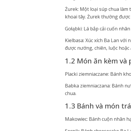
Żurek: Một loại súp chua làm 
khoai tây. Żurek thường được
Gołąbki: Lá bắp cải cuốn nhân
Kielbasa: Xúc xích Ba Lan với n
được nướng, chiên, luộc hoặc
1.2 Món ăn kèm và 
Placki ziemniaczane: Bánh kho
Babka ziemniaczana: Bánh nướ
chua.
1.3 Bánh và món tr
Makowiec: Bánh cuộn nhân hạt 
Sernik: Bánh cheesecake Ba L