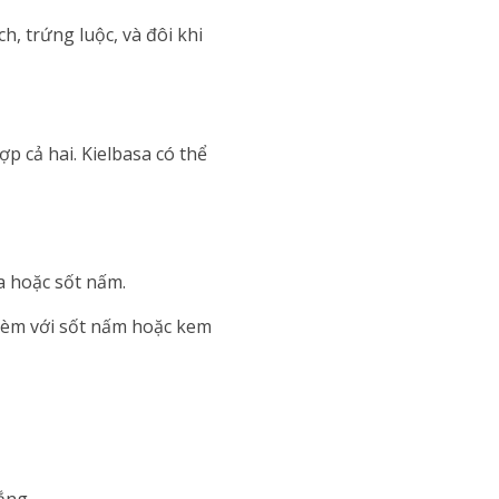
h, trứng luộc, và đôi khi
ợp cả hai. Kielbasa có thể
a hoặc sốt nấm.
kèm với sốt nấm hoặc kem
ắng.