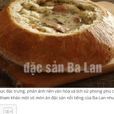
hực đặc trưng, phản ánh nền văn hóa và lịch sử phong phú c
 tham khảo một số món ăn đặc sản nổi tiếng của Ba Lan như