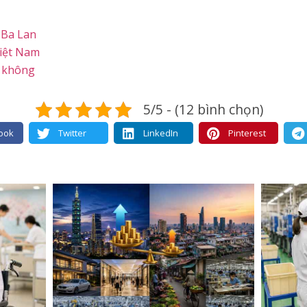
 Ba Lan
Việt Nam
ó không
5/5 - (12 bình chọn)
ook
Twitter
LinkedIn
Pinterest