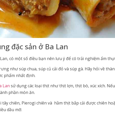
ụng đặc sản ở Ba Lan
Lan, có một số điều bạn nên lưu ý để có trải nghiệm ẩm thực
trưng như súp chua, súp củ cải đỏ và súp gà. Hãy hỏi về thà
ực phẩm nhất định.
a Lan
sử dụng các loại thịt như thịt lợn, thịt bò, xúc xích. N
thành phần món ăn.
tây chiên, Pierogi chiên và hầm thịt bắp cải được chiên ho
iều dầu mỡ.