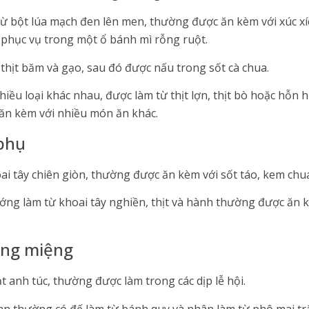
từ bột lúa mạch đen lên men, thường được ăn kèm với xúc xíc
 phục vụ trong một ổ bánh mì rỗng ruột.
 thịt băm và gạo, sau đó được nấu trong sốt cà chua.
hiều loại khác nhau, được làm từ thịt lợn, thịt bò hoặc hỗn h
 ăn kèm với nhiều món ăn khác.
phụ
ai tây chiên giòn, thường được ăn kèm với sốt táo, kem chu
ng làm từ khoai tây nghiền, thịt và hành thường được ăn 
áng miệng
anh túc, thường được làm trong các dịp lễ hội.
an thường có đế làm từ bánh quy và nhân làm từ phô mai tr