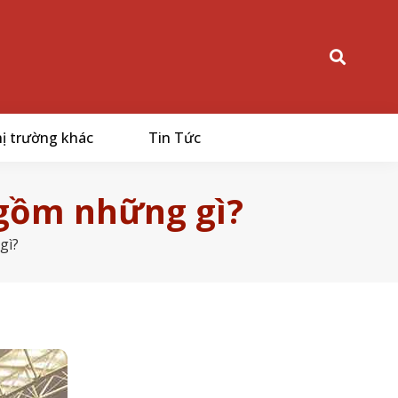
ị trường khác
Tin Tức
 gồm những gì?
gì?