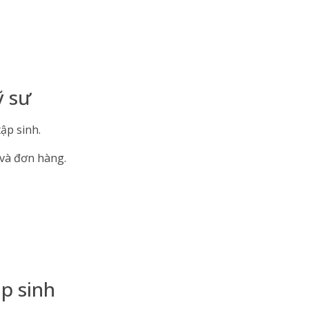
ỹ sư
ập sinh.
 và đơn hàng.
ập sinh