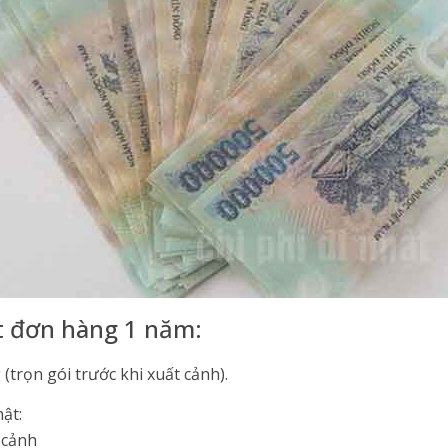
t đơn hàng 1 năm:
(trọn gói trước khi xuất cảnh).
hật:
 cảnh