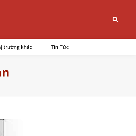
ị trường khác
Tin Tức
an