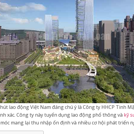
hút lao động Việt Nam đáng chú ý là Công ty HHCP Tinh Mậ
chính xác. Công ty này tuyển dụng lao động phổ thông và
kỹ s
 móc mang lại thu nhập ổn định và nhiều cơ hội phát triển 