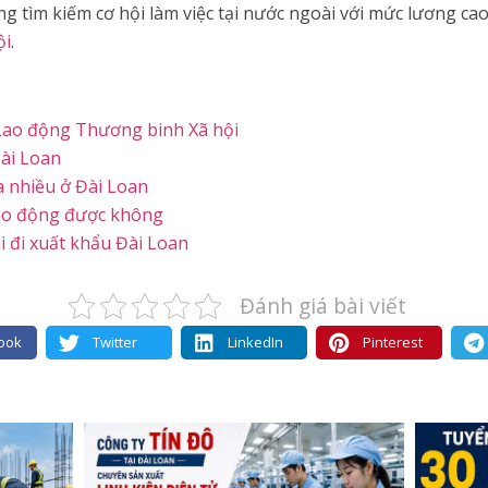
g tìm kiếm cơ hội làm việc tại nước ngoài với mức lương ca
ội
.
Lao động Thương binh Xã hội
ài Loan
 nhiều ở Đài Loan
 lao động được không
i đi xuất khẩu Đài Loan
Đánh giá bài viết
ook
Twitter
LinkedIn
Pinterest