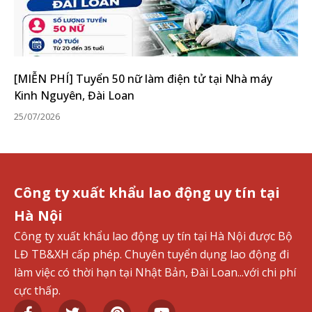
[MIỄN PHÍ] Tuyển 50 nữ làm điện tử tại Nhà máy
Kinh Nguyên, Đài Loan
25/07/2026
Công ty xuất khẩu lao động uy tín tại
Hà Nội
Công ty xuất khẩu lao động uy tín tại Hà Nội được Bộ
LĐ TB&XH cấp phép. Chuyên tuyển dụng lao động đi
làm việc có thời hạn tại Nhật Bản, Đài Loan...với chi phí
cực thấp.