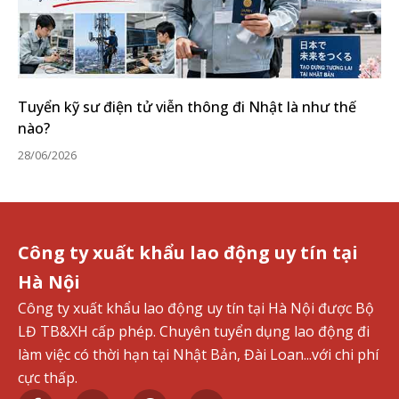
Tuyển kỹ sư điện tử viễn thông đi Nhật là như thế
nào?
28/06/2026
Công ty xuất khẩu lao động uy tín tại
Hà Nội
Công ty xuất khẩu lao động uy tín tại Hà Nội được Bộ
LĐ TB&XH cấp phép. Chuyên tuyển dụng lao động đi
làm việc có thời hạn tại Nhật Bản, Đài Loan...với chi phí
cực thấp.