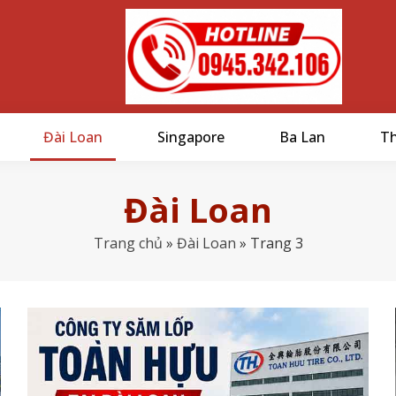
Đài Loan
Singapore
Ba Lan
Th
Đài Loan
Trang chủ
»
Đài Loan
»
Trang 3