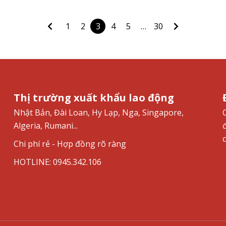
1
2
3
4
5
…
30
Thị trường xuất khẩu lao động
Nhật Bản, Đài Loan, Hy Lạp, Nga, Singapore,
Algeria, Rumani...
Chi phí rẻ - Hợp đồng rõ ràng
HOTLINE: 0945.342.106