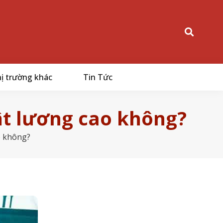
ị trường khác
Tin Tức
ật lương cao không?
o không?