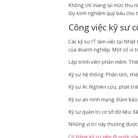
Không chỉ mang lại mức thu nh
lũy kinh nghiệm quý báu cho t
Công việc kỹ sư 
Các kỹ sư IT làm việc tại Nhậ
của doanh nghiệp. Một số vị t
Lập trình viên phần mềm: Thiế
Kỹ sư hệ thống: Phân tích, th
Kỹ sư AI: Nghiên cứu, phát tri
Kỹ sư an ninh mạng: Đảm bảo a
Kỹ sư quản trị cơ sở dữ liệu: X
Những vị trí này thường được
Có bằng kỹ sư nên đi nước nà