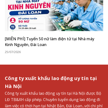
[MIỄN PHÍ] Tuyển 50 nữ làm điện tử tại Nhà máy
Kinh Nguyên, Đài Loan
25/07/2026
Công ty xuất khẩu lao động uy tín tại
Hà Nội
Công ty xuất khẩu lao động uy tín tại Hà Nội được Bộ
LĐ TB&XH cấp phép. Chuyên tuyển dụng lao động đi
làm việc có thời hạn tại Nhật Bản, Đài Loan...với chi phí