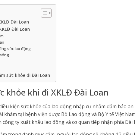
 XKLĐ Đài Loan
XKLĐ Đài Loan
ểm
hần
ởng sức lao động
 sống
hám sức khỏe đi Đài Loan
ức khỏe khi đi XKLĐ Đài Loan
 điều kiện sức khỏe của lao động nhập cư nhằm đảm bảo an
i khám tại bệnh viện được Bộ Lao động và Bộ Y tế Việt Nam
n công ty xuất khẩu lao động và cơ quan tiếp nhận phía Đài 
nằm trong danh mục cấm, người lao động sẽ không đủ điều 