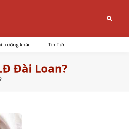
ị trường khác
Tin Tức
Đ Đài Loan?
?