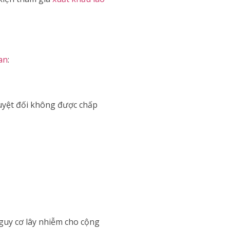
an
:
uyệt đối không được chấp
guy cơ lây nhiễm cho cộng