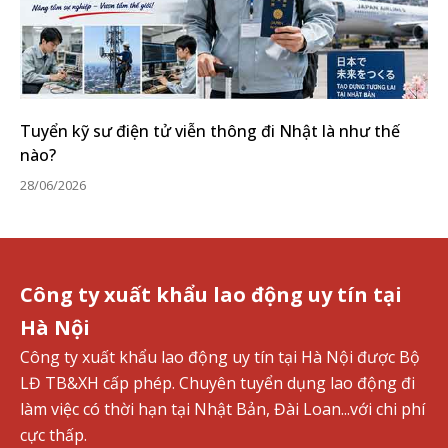
Tuyển kỹ sư điện tử viễn thông đi Nhật là như thế
nào?
28/06/2026
Công ty xuất khẩu lao động uy tín tại
Hà Nội
Công ty xuất khẩu lao động uy tín tại Hà Nội được Bộ
LĐ TB&XH cấp phép. Chuyên tuyển dụng lao động đi
làm việc có thời hạn tại Nhật Bản, Đài Loan...với chi phí
cực thấp.