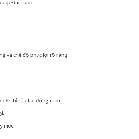
pháp Đài Loan.
g và chế độ phúc lợi rõ ràng,
ự bền bỉ của lao động nam.
i.
áy móc.