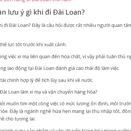
n lưu ý gì khi đi Đài Loan?
hi đi Đài Loan? Đây là câu hỏi được rất nhiều người quan tâ
hể lực tốt trước khi xuất cảnh.
ng việc xi mạ liên quan đến hóa chất, vì vậy phải tuân thủ 
ng lao động tại Đài Loan đánh giá cao thái độ làm việc.
 tài chính hợp lý để tích lũy sau khi về nước.
 Đài Loan làm xi mạ và vận chuyển hàng hóa?
 giới muốn tìm một công việc có mức lương ổn định, môi trườn
hỏe. Đây là ngành nghề hứa hẹn mang lại thu nhập tốt, đồng
ề cho tương lai.
ngành xi mạ sản phẩm và vận chuyển hàng hóa trong xưởng sả