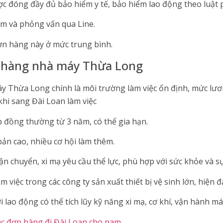
c đóng đầy đủ bảo hiểm y tế, bảo hiểm lao động theo luật 
rm và phỏng vấn qua Line.
n hàng này ở mức trung bình.
 hàng nhà máy Thừa Long
 Thừa Long chính là môi trường làm việc ổn định, mức lươn
hi sang Đài Loan làm việc
ợp đồng thường từ 3 năm, có thể gia hạn.
ản cao, nhiều cơ hội làm thêm.
ận chuyển, xi mạ yêu cầu thể lực, phù hợp với sức khỏe và s
việc trong các công ty sản xuất thiết bị vệ sinh lớn, hiện đạ
 lao động có thể tích lũy kỹ năng xi mạ, cơ khí, vận hành m
ác đơn hàng đi Đài Loan cho nam