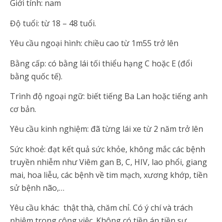
Giới tính: nam
Độ tuổi: từ 18 – 48 tuổi.
Yêu cầu ngoại hình: chiều cao từ 1m55 trở lên
Bằng cấp: có bằng lái tối thiểu hạng C hoặc E (đổi
bằng quốc tế).
Trình độ ngoại ngữ: biết tiếng Ba Lan hoặc tiếng anh
cơ bản.
Yêu cầu kinh nghiệm: đã từng lái xe từ 2 năm trở lên
Sức khoẻ: đạt kết quả sức khỏe, không mắc các bệnh
truyền nhiễm như Viêm gan B, C, HIV, lao phổi, giang
mai, hoa liễu, các bệnh về tim mạch, xương khớp, tiền
sử bệnh não,…
Yêu cầu khác: thật thà, chăm chỉ. Có ý chí và trách
nhiệm trong công việc. Không có tiền án tiền sự,