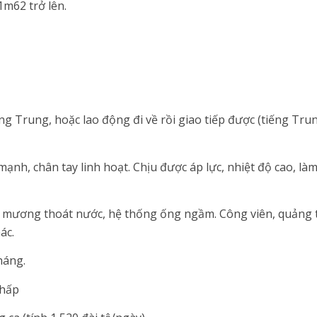
1m62 trở lên.
ng Trung, hoặc lao động đi về rồi giao tiếp được (tiếng Tr
ạnh, chân tay linh hoạt. Chịu được áp lực, nhiệt độ cao, là
, mương thoát nước, hệ thống ống ngầm. Công viên, quảng t
ác.
háng.
thấp