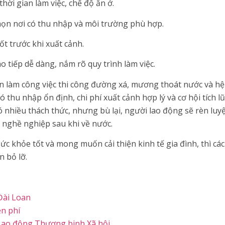
hời gian làm việc, chế độ ăn ở.
ọn nơi có thu nhập và môi trường phù hợp.
ốt trước khi xuất cảnh.
o tiếp dễ dàng, nắm rõ quy trình làm việc.
n làm công việc thi công đường xá, mương thoát nước và h
hu nhập ổn định, chi phí xuất cảnh hợp lý và cơ hội tích lũ
ó nhiều thách thức, nhưng bù lại, người lao động sẽ rèn lu
n nghề nghiệp sau khi về nước.
ức khỏe tốt và mong muốn cải thiện kinh tế gia đình, thì cá
n bỏ lỡ.
Đài Loan
ễn phí
Lao động Thương binh Xã hội