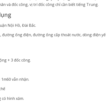
n và đốc công, vị trí đốc công chỉ cần biết tiếng Trung.
dụng
uận Nội Hồ, Đài Bắc.
iện, đường ống điện, đường ống cấp thoát nước, dòng điện y
ộng + 3 đốc công.
i 1m60 vẫn nhận.
chế
 có hình xăm.