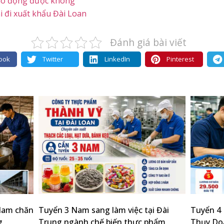
 lao động được không
i đi xuất khẩu Đài Loan
Đánh giá bài viết
ook
Twitter
LinkedIn
Pinterest
 Nam chăn
Tuyển 3 Nam sang làm việc tại Đài
Tuyển 4 
g
Trung ngành chế biến thực phẩm
Thụy Doa