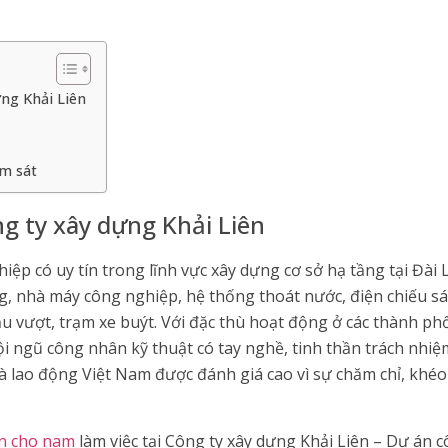
ng Khải Liên
ám sát
g ty xây dựng Khải Liên
iệp có uy tín trong lĩnh vực xây dựng cơ sở hạ tầng tại Đài
, nhà máy công nghiệp, hệ thống thoát nước, điện chiếu sán
u vượt, trạm xe buýt. Với đặc thù hoạt động ở các thành ph
ội ngũ công nhân kỹ thuật có tay nghề, tinh thần trách nhi
à lao động Việt Nam được đánh giá cao vì sự chăm chỉ, khéo
n cho nam
làm việc tại Công ty xây dựng Khải Liên – Dự án c