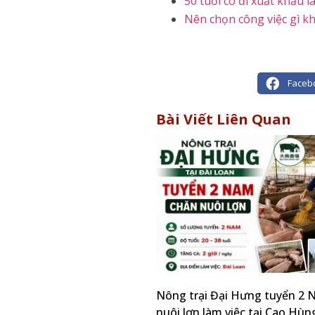
50 tuổi có đi xuất khẩu
Nên chọn công việc gì kh
Faceb
Bài Viết Liên Quan
Nông trại Đại Hưng tuyển 2
nuôi lợn làm việc tại Cao Hùn