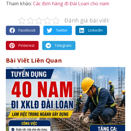
Tham khảo:
Các đơn hàng đi Đài Loan cho nam
Đánh giá bài viết
Facebook
Twitter
LinkedIn
Pinterest
Telegram
Bài Viết Liên Quan