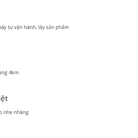
 máy tự vận hành, lấy sản phẩm
oảng 4km.
iệt
áp nhẹ nhàng.