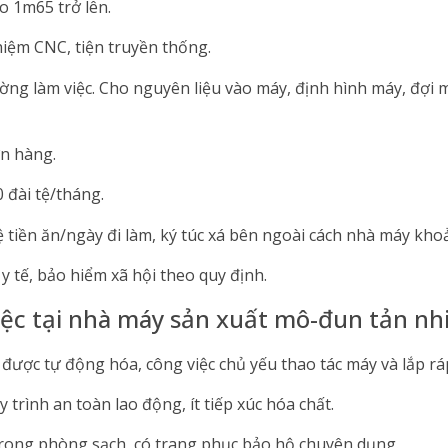
ao 1m65 trở lên.
hiệm CNC, tiện truyền thống.
ường làm việc. Cho nguyên liệu vào máy, định hình máy, đợi
ơn hàng.
0 đài tệ/tháng.
tệ tiền ăn/ngày đi làm, ký túc xá bên ngoài cách nhà máy kh
y tế, bảo hiểm xã hội theo quy định.
iệc tại nhà máy sản xuất mô-đun tản nh
 được tự động hóa, công việc chủ yếu thao tác máy và lắp r
trình an toàn lao động, ít tiếp xúc hóa chất.
 trong phòng sạch, có trang phục bảo hộ chuyên dụng.