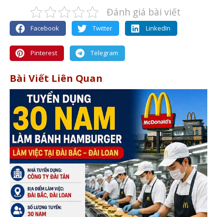
Đánh giá bài viết
Facebook
Twitter
LinkedIn
Pinterest
Telegram
Bài Viết Liên Quan