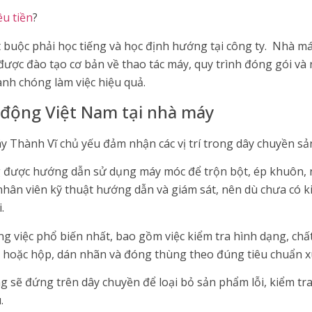
êu tiền
?
t buộc phải học tiếng và học định hướng tại công ty. Nhà m
g được đào tạo cơ bản về thao tác máy, quy trình đóng gói và
nh chóng làm việc hiệu quả.
o động Việt Nam tại nhà máy
 Thành Vĩ chủ yếu đảm nhận các vị trí trong dây chuyền sả
g được hướng dẫn sử dụng máy móc để trộn bột, ép khuôn
nhân viên kỹ thuật hướng dẫn và giám sát, nên dù chưa có 
.
g việc phổ biến nhất, bao gồm việc kiểm tra hình dạng, chấ
úi hoặc hộp, dán nhãn và đóng thùng theo đúng tiêu chuẩn 
ng sẽ đứng trên dây chuyền để loại bỏ sản phẩm lỗi, kiểm tr
.