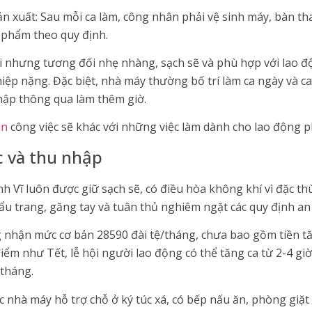
n xuất: Sau mỗi ca làm, công nhân phải vệ sinh máy, bàn tha
 phẩm theo quy định.
lại nhưng tương đối nhẹ nhàng, sạch sẽ và phù hợp với lao
ệp nặng. Đặc biệt, nhà máy thường bố trí làm ca ngày và c
hập thông qua làm thêm giờ.
an
công việc sẽ khác với những việc làm dành cho lao động 
ệc và thu nhập
 Vĩ luôn được giữ sạch sẽ, có điều hòa không khí vì đặc th
 trang, găng tay và tuân thủ nghiêm ngặt các quy định an 
 nhận mức cơ bản 28590 đài tệ/tháng, chưa bao gồm tiền tă
iểm như Tết, lễ hội người lao động có thể tăng ca từ 2-4 gi
/tháng.
nhà máy hỗ trợ chỗ ở ký túc xá, có bếp nấu ăn, phòng giặt đồ