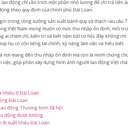
 lao động chỉ cần trích một phần nhỏ lương để chi trả tiền ă
óng theo quy định của chính phủ Đài Loan.
gói trong công xưởng sản xuất bánh quy và thạch rau câu Th
ộng Việt Nam mong muốn có mức thu nhập ổn định, môi trườn
 ai chăm chỉ, kiên trì và biết nắm bắt cơ hội, đây không ch
p họ có vốn liếng tài chính, kỹ năng làm việc và hiểu biết.
à nơi mang đến thu nhập ổn định mà còn là minh chứng cho 
 việc, góp phần xây dựng hình ảnh người lao động Việt chăm
 nhiều ở Đài Loan
động Đài Loan
Lao động Thương binh Xã hội
 lao động được không
i đi xuất khẩu Đài Loan