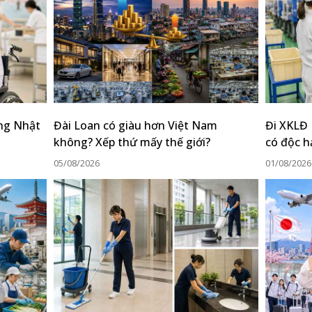
ộng Nhật
Đài Loan có giàu hơn Việt Nam
Đi XKLĐ
không? Xếp thứ mấy thế giới?
có độc h
05/08/2026
01/08/2026