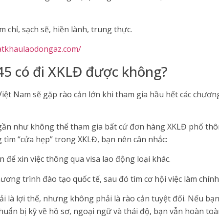
m chỉ, sạch sẽ, hiền lành, trung thực.
uatkhaulaodongaz.com/
45 có đi XKLĐ được không?
Việt Nam sẽ gặp rào cản lớn khi tham gia hầu hết các chươn
 gần như không thể tham gia bất cứ đơn hàng XKLĐ phổ thô
 tìm “cửa hẹp” trong XKLĐ, bạn nên cân nhắc:
 để xin việc thông qua visa lao động loại khác.
ơng trình đào tạo quốc tế, sau đó tìm cơ hội việc làm chính
 là lợi thế, nhưng không phải là rào cản tuyệt đối. Nếu bạn
huẩn bị kỹ về hồ sơ, ngoại ngữ và thái độ, bạn vẫn hoàn toàn