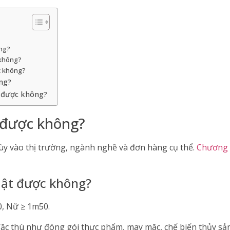
ng?
 không?
c không?
ng?
 được không?
 được không?
 tùy vào thị trường, ngành nghề và đơn hàng cụ thể.
Chương 
hật được không?
0, Nữ ≥ 1m50.
ặc thù như đóng gói thực phẩm, may mặc, chế biến thủy sả