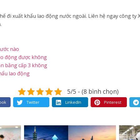
hể đi xuất khẩu lao động nước ngoài. Liên hệ ngay công ty 
.
nước nào
 lao động được không
ần bằng cấp 3 không
hẩu lao động
5/5 - (8 bình chọn)
ook
Twitter
LinkedIn
Pinterest