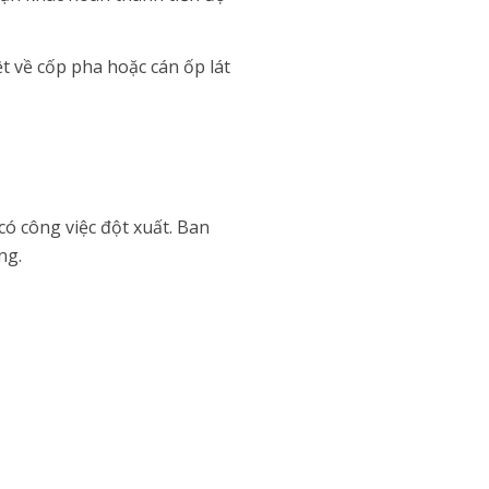
t về cốp pha hoặc cán ốp lát
có công việc đột xuất. Ban
ng.