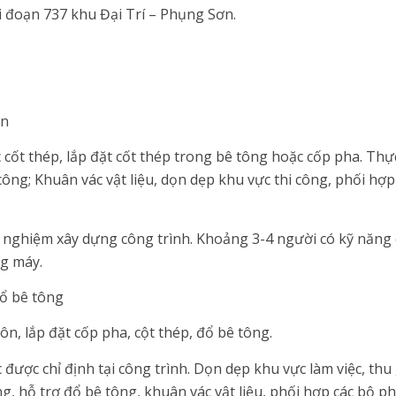
i đoạn 737 khu Đại Trí – Phụng Sơn.
ản
 cốt thép, lắp đặt cốt thép trong bê tông hoặc cốp pha. Thực
ông; Khuân vác vật liệu, dọn dẹp khu vực thi công, phối hợp
nh nghiệm xây dựng công trình. Khoảng 3-4 người có kỹ năn
ng máy.
đổ bê tông
, lắp đặt cốp pha, cột thép, đổ bê tông.
c được chỉ định tại công trình. Dọn dẹp khu vực làm việc, th
ng, hỗ trợ đổ bê tông, khuân vác vật liệu, phối hợp các bộ 