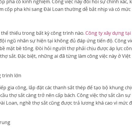
p pha có kinh nghiệm. Công việc này đòi hỏi sự chính xác, k
m cốp pha khi sang Đài Loan thường dễ bắt nhịp và có mức 
 thể thiếu trong bất kỳ công trình nào.
Công ty xây dựng tại
n đội ngũ nhân sự hiện tại không đủ đáp ứng tiến độ. Công v
bề mặt bê tông. Đòi hỏi người thợ phải chịu được áp lực công
hợ sắt. Đặc biệt, những ai đã từng làm công việc này ở Việt
 trình lớn
ếp gia công, lắp đặt các thanh sắt thép để tạo bộ khung chịu
ầu thợ sắt càng trở nên cấp bách. Công việc thợ sắt cần sự 
ài Loan, nghề thợ sắt cũng được trả lương khá cao vì mức đ
Trung