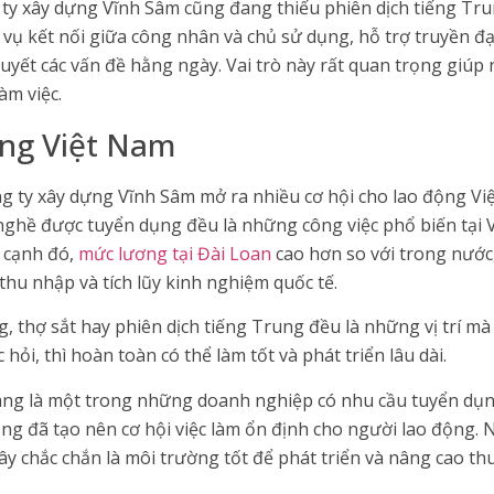
ng ty xây dựng Vĩnh Sâm cũng đang thiếu phiên dịch tiếng Tr
 vụ kết nối giữa công nhân và chủ sử dụng, hỗ trợ truyền đ
quyết các vấn đề hằng ngày. Vai trò này rất quan trọng giú
àm việc.
ộng Việt Nam
công ty xây dựng Vĩnh Sâm mở ra nhiều cơ hội cho lao động
 nghề được tuyển dụng đều là những công việc phổ biến tại 
 cạnh đó,
mức lương tại Đài Loan
cao hơn so với trong nước,
thu nhập và tích lũy kinh nghiệm quốc tế.
g, thợ sắt hay phiên dịch tiếng Trung đều là những vị trí m
hỏi, thì hoàn toàn có thể làm tốt và phát triển lâu dài.
ng là một trong những doanh nghiệp có nhu cầu tuyển dụng
rọng đã tạo nên cơ hội việc làm ổn định cho người lao động.
ây chắc chắn là môi trường tốt để phát triển và nâng cao th