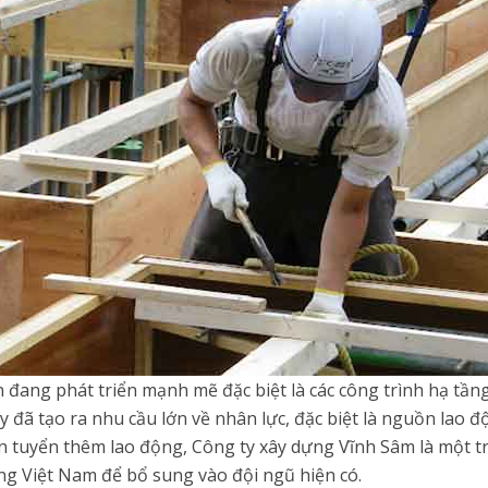
n đang phát triển mạnh mẽ đặc biệt là các công trình hạ tần
 đã tạo ra nhu cầu lớn về nhân lực, đặc biệt là nguồn lao đ
tuyển thêm lao động, Công ty xây dựng Vĩnh Sâm là một tr
ộng Việt Nam để bổ sung vào đội ngũ hiện có.