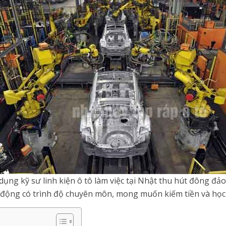
dụng kỹ sư linh kiện ô tô làm việc tại Nhật thu hút đông đả
o động có trình độ chuyên môn, mong muốn kiếm tiền và học