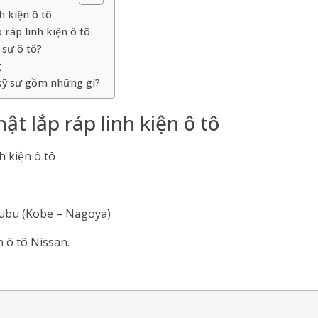
h kiện ô tô
 ráp linh kiện ô tô
 sư ô tô?
g
 kỹ sư gồm những gì?
ật lắp ráp linh kiện ô tô
h kiện ô tô
Chubu (Kobe – Nagoya)
n ô tô Nissan.
.