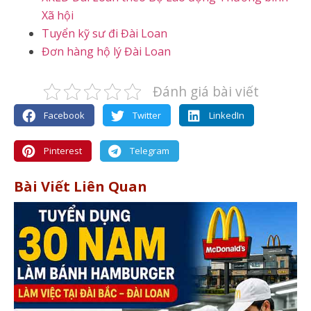
Xã hội
Tuyển kỹ sư đi Đài Loan
Đơn hàng hộ lý Đài Loan
Đánh giá bài viết
Facebook
Twitter
LinkedIn
Pinterest
Telegram
Bài Viết Liên Quan