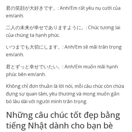
君の笑顔が大好きです。: Anh/Em rất yêu nụ cười của
em/anh.
二人の未来が幸せでありますように。: Chúc tương lai
của chúng ta hạnh phúc.
いつまでも大切にします。: Anh/Em sẽ mãi trân trọng
em/anh.
君とずっと幸せでいたい。: Anh/Em muốn mãi hạnh
phúc bên em/anh.
Không chỉ đơn thuần là lời nói, mỗi câu chúc còn chứa
đựng sự quan tâm, yêu thương và mong muốn gắn
bó lâu dài với người mình trân trọng.
Những câu chúc tốt đẹp bằng
tiếng Nhật dành cho bạn bè