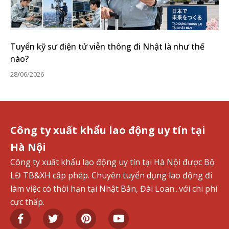
Tuyển kỹ sư điện tử viễn thông đi Nhật là như thế
nào?
28/06/2026
Công ty xuất khẩu lao động uy tín tại
Hà Nội
Công ty xuất khẩu lao động uy tín tại Hà Nội được Bộ
LĐ TB&XH cấp phép. Chuyên tuyển dụng lao động đi
làm việc có thời hạn tại Nhật Bản, Đài Loan...với chi phí
cực thấp.