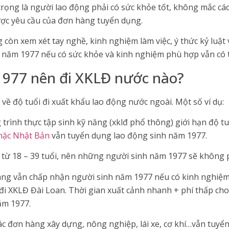
trọng là người lao động phải có sức khỏe tốt, không mắc c
ợc yêu cầu của đơn hàng tuyển dụng.
 còn xem xét tay nghề, kinh nghiệm làm việc, ý thức kỷ luật 
h năm 1977 nếu có sức khỏe và kinh nghiệm phù hợp vẫn có t
1977 nên đi XKLĐ nước nào?
 về độ tuổi đi xuất khẩu lao động nước ngoài. Một số ví dụ:
rình thực tập sinh kỹ năng (xklđ phổ thông) giới hạn độ tuổi
mặc Nhật Bản
vẫn tuyển dụng lao động sinh năm 1977.
 từ 18 – 39 tuổi, nên những người sinh năm 1977 sẽ không 
àng vẫn chấp nhận người sinh năm 1977 nếu có kinh nghiệm
 đi XKLĐ Đài Loan. Thời gian xuất cảnh nhanh + phí thấp cho
ăm 1977.
ác đơn hàng xây dựng, nông nghiệp, lái xe, cơ khí…vẫn tuyể