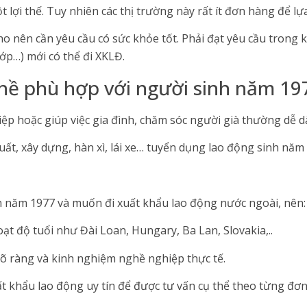
 lợi thế. Tuy nhiên các thị trường này rất ít đơn hàng để lựa
ho nên cần yêu cầu có sức khỏe tốt. Phải đạt yêu cầu trong
ớp…) mới có thể đi XKLĐ.
ề phù hợp với người sinh năm 19
p hoặc giúp việc gia đình, chăm sóc người già thường dễ dà
uất, xây dựng, hàn xì, lái xe… tuyển dụng lao động sinh năm 
 năm 1977 và muốn đi xuất khẩu lao động nước ngoài, nên:
oạt độ tuổi như Đài Loan, Hungary, Ba Lan, Slovakia,..
rõ ràng và kinh nghiệm nghề nghiệp thực tế.
uất khẩu lao động uy tín để được tư vấn cụ thể theo từng đơ