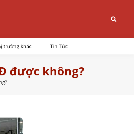
ị trường khác
Tin Tức
LĐ được không?
ng?