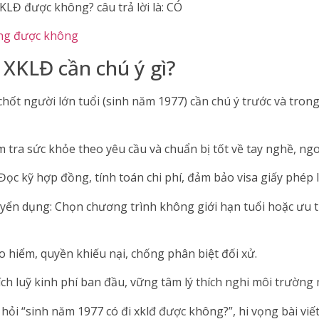
KLĐ được không? câu trả lời là: CÓ
động được không
 XKLĐ cần chú ý gì?
ốt người lớn tuổi (sinh năm 1977) cần chú ý trước và trong
m tra sức khỏe theo yêu cầu và chuẩn bị tốt về tay nghề, ngo
Đọc kỹ hợp đồng, tính toán chi phí, đảm bảo visa giấy phép 
yển dụng: Chọn chương trình không giới hạn tuổi hoặc ưu tiê
ảo hiểm, quyền khiếu nại, chống phân biệt đối xử.
Tích luỹ kinh phí ban đầu, vững tâm lý thích nghi môi trường 
u hỏi “sinh năm 1977 có đi xklđ được không?”, hi vọng bài viế