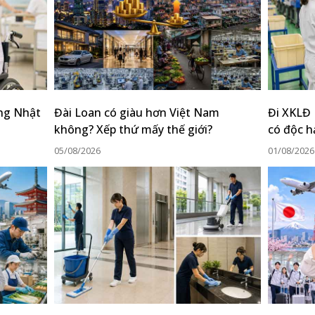
ộng Nhật
Đài Loan có giàu hơn Việt Nam
Đi XKLĐ
không? Xếp thứ mấy thế giới?
có độc h
05/08/2026
01/08/2026