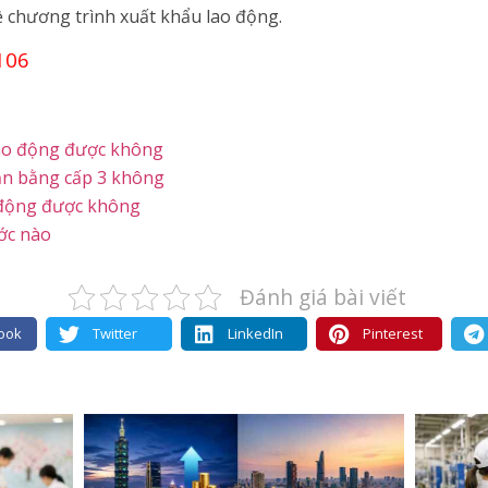
ề chương trình xuất khẩu lao động.
106
 lao động được không
ần bằng cấp 3 không
o động được không
ớc nào
Đánh giá bài viết
ook
Twitter
LinkedIn
Pinterest