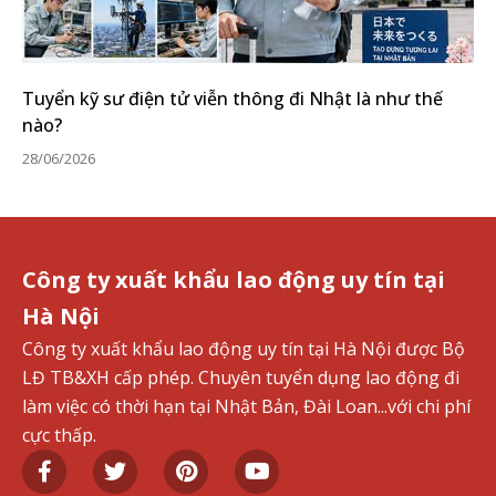
Tuyển kỹ sư điện tử viễn thông đi Nhật là như thế
nào?
28/06/2026
Công ty xuất khẩu lao động uy tín tại
Hà Nội
Công ty xuất khẩu lao động uy tín tại Hà Nội được Bộ
LĐ TB&XH cấp phép. Chuyên tuyển dụng lao động đi
làm việc có thời hạn tại Nhật Bản, Đài Loan...với chi phí
cực thấp.