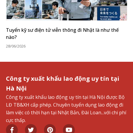
Tuyển kỹ sư điện tử viễn thông đi Nhật là như thế
nào?
28/06/2026
Công ty xuất khẩu lao động uy tín tại
Hà Nội
Công ty xuất khẩu lao động uy tín tại Hà Nội được Bộ
LĐ TB&XH cấp phép. Chuyên tuyển dụng lao động đi
làm việc có thời hạn tại Nhật Bản, Đài Loan...với chi phí
cực thấp.