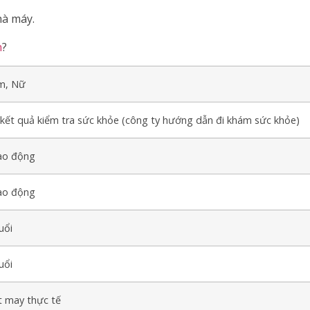
hà máy.
n
?
, Nữ
kết quả kiểm tra sức khỏe (công ty hướng dẫn đi khám sức khỏe)
lao động
lao động
uổi
uổi
t may thực tế