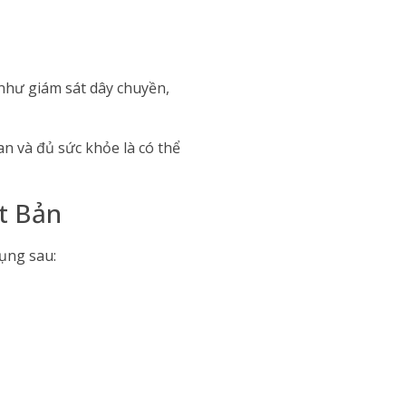
như giám sát dây chuyền,
an và đủ sức khỏe là có thể
t Bản
ụng sau: